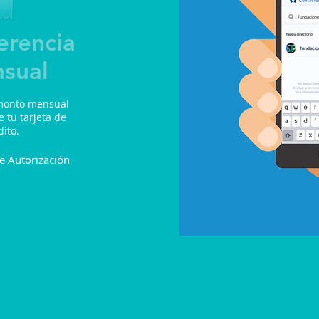
erencia
sual
monto mensual
 tu tarjeta de
dito.
e Autorización