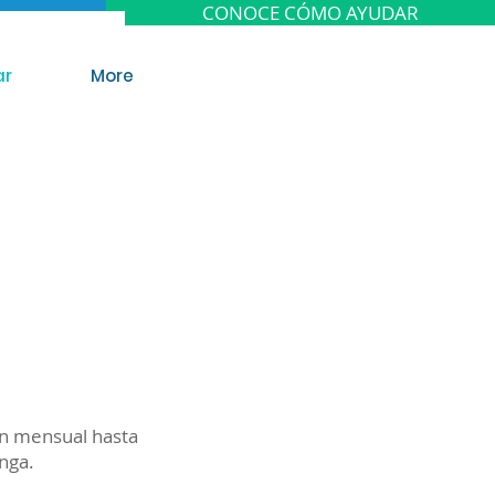
CONOCE CÓMO AYUDAR
ar
More
ón mensual hasta
enga.